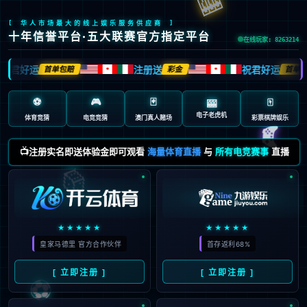
[ 华人市场最大的线上娱乐服务供应商 ]
十年信誉平台·五大联赛官方指定平台
在线玩家: 8263214
祝君好运
注册送
祝君好运
首单包赔
彩金
首单包
🍁
🍁
⚽
🎮
🃏
🀄️
🎰
电子老虎机
体育竞猜
电竞竞猜
澳门真人赌场
彩票棋牌娱乐
🎮
📺注册实名即送体验金即可观看
海量体育直播
与
所有电竞赛事
直播
🎲
★★★★★
★★★★★
皇家马德里 官方合作伙伴
首存返利68%
⚽
[ 立即注册 ]
[ 立即注册 ]