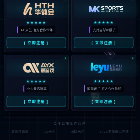
★★★★★
★★★★★
AC米兰 官方合作伙伴
支持全球IP娱乐
[ 立即注册 ]
[ 立即注册 ]
🀄️
★★★★★
★★★★★
业内最高赔率
国际米兰 官方合作伙伴
🎰
[ 立即注册 ]
[ 立即注册 ]
全球战略合作伙伴
皇家马德里
AC米兰
国际米兰
2026美加墨世界杯