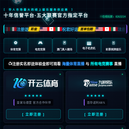
🃏
[ 华人市场最大的线上娱乐服务供应商 ]
十年信誉平台·五大联赛官方指定平台
在线玩家: 8263214
注册送
祝君好运
注册送
彩金
首单包赔
🍁
🍁
🍁
⚽
🎮
🃏
🀄️
🎰
电子老虎机
体育竞猜
电竞竞猜
澳门真人赌场
彩票棋牌娱乐
📺注册实名即送体验金即可观看
海量体育直播
与
所有电竞赛事
直播
★★★★★
★★★★★
皇家马德里 官方合作伙伴
首存返利68%
[ 立即注册 ]
[ 立即注册 ]